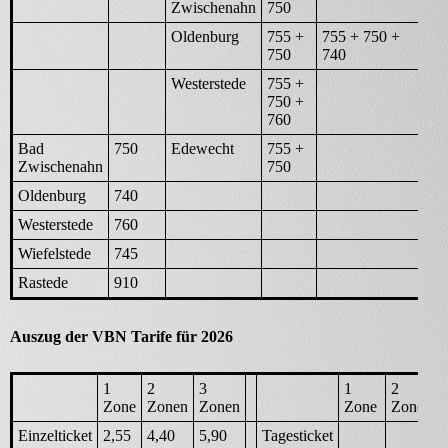
Zwischenahn
750
Oldenburg
755 +
755 + 750 +
750
740
Westerstede
755 +
750 +
760
Bad
750
Edewecht
755 +
Zwischenahn
750
Oldenburg
740
Westerstede
760
Wiefelstede
745
Rastede
910
Auszug der VBN Tarife für 2026
1
2
3
1
2
Zone
Zonen
Zonen
Zone
Zonen
Einzelticket
2,55
4,40
5,90
Tagesticket