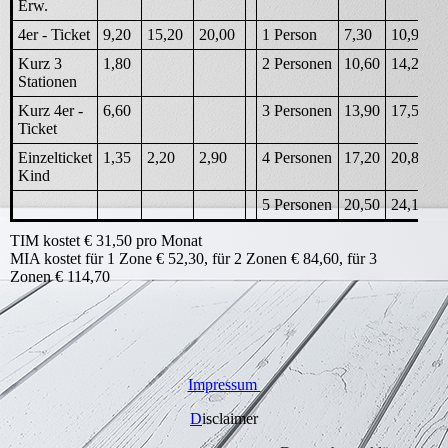
Erw.
4er - Ticket
9,20
15,20
20,00
1 Person
7,30
10,90
Kurz 3
1,80
2 Personen
10,60
14,20
Stationen
Kurz 4er -
6,60
3 Personen
13,90
17,50
Ticket
Einzelticket
1,35
2,20
2,90
4 Personen
17,20
20,80
Kind
5 Personen
20,50
24,10
TIM kostet € 31,50 pro Monat
MIA kostet für 1 Zone € 52,30, für 2 Zonen € 84,60, für 3
Zonen € 114,70
Impressum
D
isclaimer